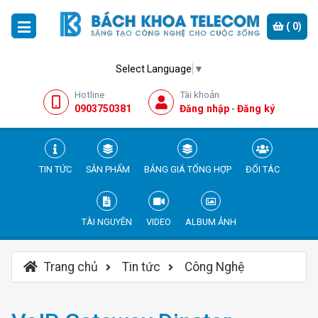
(
0
)
Select Language
▼
Hotline
Tài khoản
0903750381
Đăng nhập
-
Đăng ký
TIN TỨC
SẢN PHẨM
BẢNG GIÁ TỔNG HỢP
ĐỐI TÁC
TÀI NGUYÊN
VIDEO
ALBUM ẢNH
Trang chủ
Tin tức
Công Nghệ