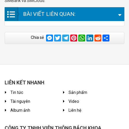
SIMBank và SIMCloud.
BÀI VIẾT LIÊN QUAN:
Messenger
Twitter
Telegram
Pinterest
WhatsApp
LinkedIn
Reddit
Chia
Chia sẻ
sẻ
LIÊN KẾT NHANH
Tin tức
Sản phẩm
Tài nguyên
Video
Album ảnh
Liên hệ
CÔNG TY TNHH VIỄN THÔNG BÁCH KHOA