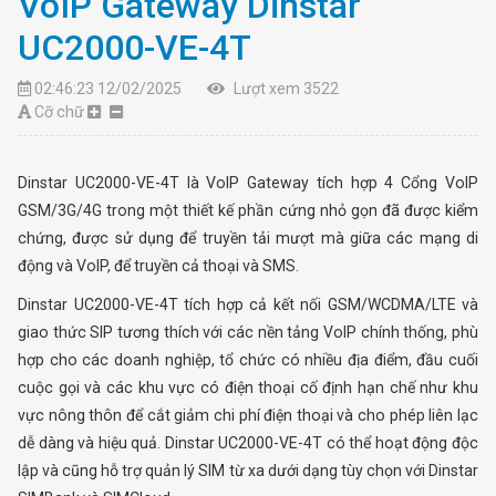
VoIP Gateway Dinstar
UC2000-VE-4T
02:46:23 12/02/2025
Lượt xem 3522
Cỡ chữ
Dinstar UC2000-VE-4T là VoIP Gateway tích hợp 4 Cổng VoIP
GSM/3G/4G trong một thiết kế phần cứng nhỏ gọn đã được kiểm
chứng, được sử dụng để truyền tải mượt mà giữa các mạng di
động và VoIP, để truyền cả thoại và SMS.
Dinstar UC2000-VE-4T tích hợp cả kết nối GSM/WCDMA/LTE và
giao thức SIP tương thích với các nền tảng VoIP chính thống, phù
hợp cho các doanh nghiệp, tổ chức có nhiều địa điểm, đầu cuối
cuộc gọi và các khu vực có điện thoại cố định hạn chế như khu
vực nông thôn để cắt giảm chi phí điện thoại và cho phép liên lạc
dễ dàng và hiệu quả. Dinstar UC2000-VE-4T có thể hoạt động độc
lập và cũng hỗ trợ quản lý SIM từ xa dưới dạng tùy chọn với Dinstar