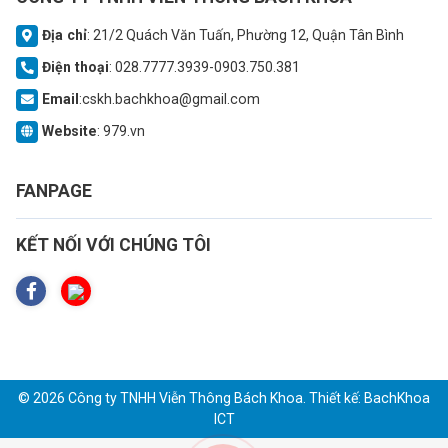
Địa chỉ
: 21/2 Quách Văn Tuấn, Phường 12, Quận Tân Bình
Điện thoại
: 028.7777.3939-0903.750.381
Email
:cskh.bachkhoa@gmail.com
Website
: 979.vn
FANPAGE
KẾT NỐI VỚI CHÚNG TÔI
© 2026 Công ty TNHH Viễn Thông Bách Khoa. Thiết kế:
BachKhoa
ICT