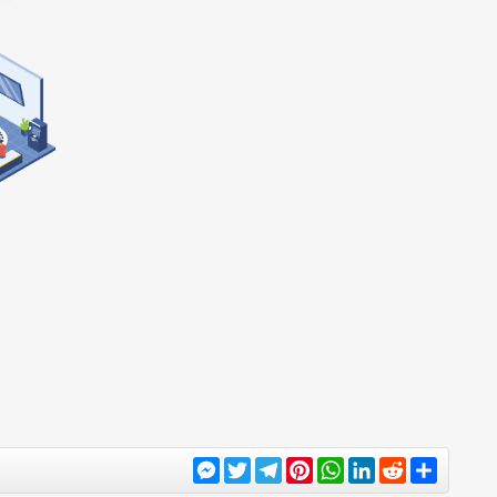
Messenger
Twitter
Telegram
Pinterest
WhatsApp
LinkedIn
Reddit
Chia
sẻ