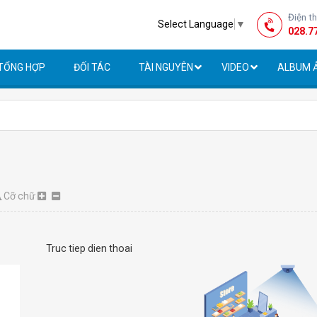
Điện t
Select Language
▼
028.7
 TỔNG HỢP
ĐỐI TÁC
TÀI NGUYÊN
VIDEO
ALBUM 
Cỡ chữ
Truc tiep dien thoai