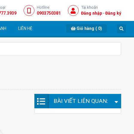
hoại
Hotline
Tài khoản
777.3939
0903750381
Đăng nhập
-
Đăng ký
ẢNH
LIÊN HỆ
Giỏ hàng
(
0
)
BÀI VIẾT LIÊN QUAN: