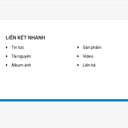
LIÊN KẾT NHANH
Tin tức
Sản phẩm
Tài nguyên
Video
Album ảnh
Liên hệ
© 2026 Công ty TNHH Viễn Thông Bách Khoa. Thiết kế:
BachKhoa ICT