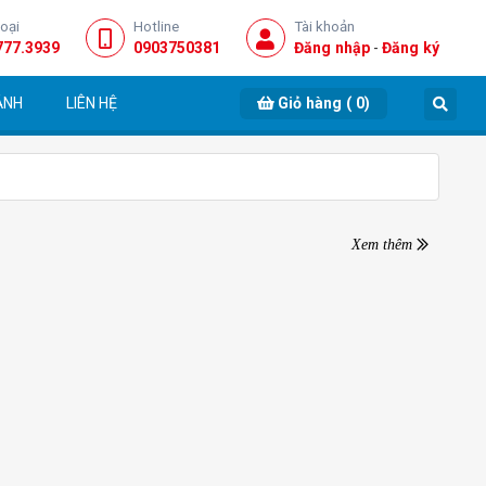
hoại
Hotline
Tài khoản
777.3939
0903750381
Đăng nhập
-
Đăng ký
ẢNH
LIÊN HỆ
Giỏ hàng
(
0
)
Xem thêm