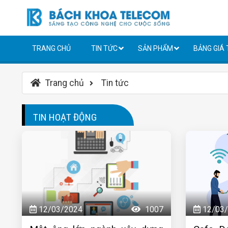
TRANG CHỦ
TIN TỨC
SẢN PHẨM
BẢNG GIÁ
Trang chủ
Tin tức
TIN HOẠT ĐỘNG
12/03/2024
1007
12/03/