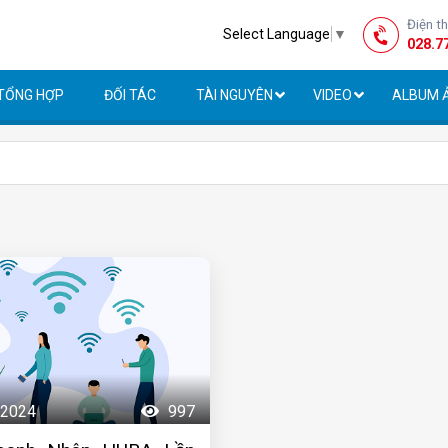
Điện t
Select Language
▼
028.7
 TỔNG HỢP
ĐỐI TÁC
TÀI NGUYÊN
VIDEO
ALBUM 
2024
997