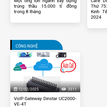
Một ông lớn ngành xây dựng
Cafe D
trúng thầu 15.000 tỉ đồng
Thứ 75:
trong 8 tháng
Kinh T
2024
CÔNG NGHỆ
12/02/2025
3511
VoIP Gateway Dinstar UC2000-
VE-4T